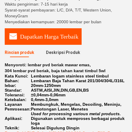
Waktu pengiriman: 7-15 hari kerja
Syarat-syarat pembayaran: L/C, D/A, T/T, Western Union,
MoneyGram
Menyediakan kemampuan: 20000 lembar per bulan
Dapatkan Harga Terbaik
Rincian produk
Deskripsi Produk
Menyoroti:
lembar pvd beriak mawar emas
,
304 lembar pvd beriak
,
baja tahan karat timbul 5wl
Kata Kunci:
Lembaran logam stainless steel timbul
Bahan:
Lembaran Baja Tahan Karat 201/304/304L/316L
lebar:
20mm-1250mm
Standar:
ASTM,AISI,JIN,DIN,GB,EN,BS
Toleransi:
±0,04mm-0,06mm
Ketebalan:
0,4mm-3,0mm
Layanan
Membungkuk, Mengelas, Decoiling, Meninju,
Pemrosesan:
Pemotongan Laser, Menetes
Used for processing various metal products.
Aplikasi:
Digunakan untuk memproses berbagai produk
loga
Teknik:
Selesai Digulung Dingin