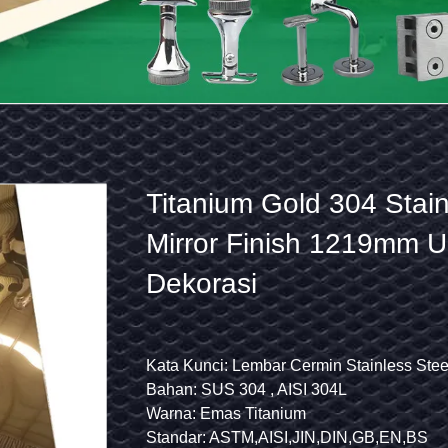
Titanium
Riak Air Lembaran Stain
Gold
Ukuran Tengah Timbul 
304
Titanium Gold Mirrored
Stainless
Steel
gan tangga stainless steel
Kata Kunci: Lembar Cermin Stainless Steel 8k
Kata Kunci: Lembaran logam stainless stee
L,SS 316 316L
Bahan: SUS 304 , AISI 304L
Bahan: Lembaran Baja Tahan Karat 201/3
Mirror
ersegi panjang pos newel atau disesuaikan.
Warna: Emas Titanium
lebar: 20mm-1250mm
Finish
VD/Sesuai permintaan Anda
Standar: ASTM,AISI,JIN,DIN,GB,EN,BS
Standar: ASTM,AISI,JIN,DIN,GB,EN,BS