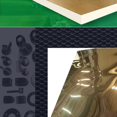
Fittings
Balustrade
Tangga
Inox
SUS
ipa tabung las stainless steel dekoratif
Kata Kunci: aksesoris pegan
tahan karat 201 301 304 316 410
Bahan: SS 201,SS 304 304
201
.3mm-3.0mm, dll.
Ukuran: Untuk kotak bulat p
304
Cermin, Garis Rambut, Warna PVD Atau Disesuaikan.
Permukaan: Cermin/Satin/P