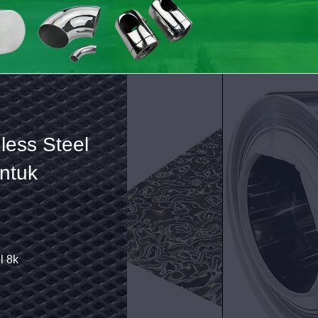
less Steel
8K
l timbul
04/304L/316L