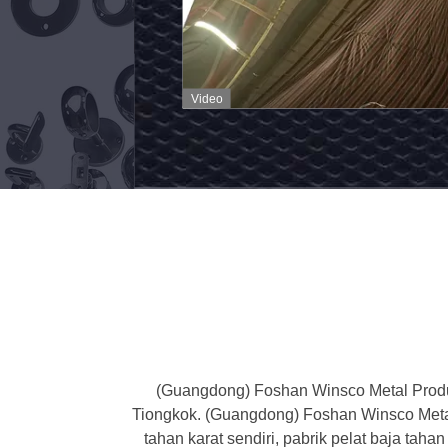
316
Komponen
Video
Balustrade
Baja
Tidak
i
Berlemak
g
Aksesoris
sed
Gelang
Kaca
ss
(Guangdong) Foshan Winsco Metal Product
Tiongkok. (Guangdong) Foshan Winsco Metal 
tahan karat sendiri, pabrik pelat baja tah