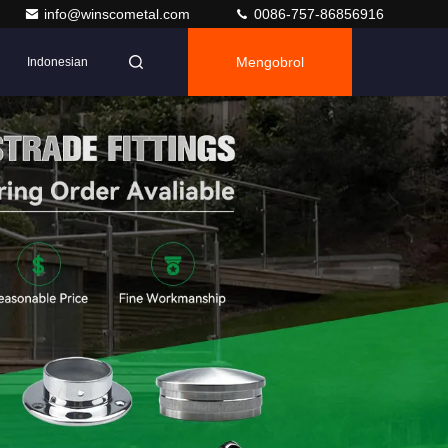
info@winscometal.com
0086-757-86856916
Mengobrol
Indonesian