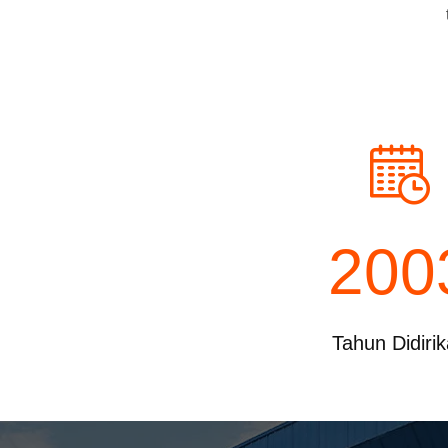
asan
200
Tahun Didiri