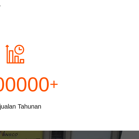
.
00000
+
jualan Tahunan