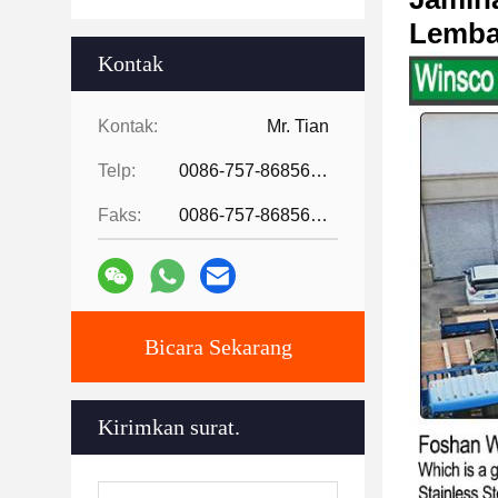
Lembar
Kontak
Kontak:
Mr. Tian
Telp:
0086-757-86856916
Faks:
0086-757-86856916
Bicara Sekarang
Kirimkan surat.