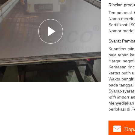
Mill Fini
Rincian prod
Tempat asal:
Nama merek: 
Sertifikasi:
Nomor model
Syarat Pemba
Kuantitas min
baja tahan ka
Harga: negoti
Kemasan rinc
kertas putih 
Waktu pengiri
pada tanggal
Syarat-syara
with import an
Menyediakan 
berlokasi di 
Dapa