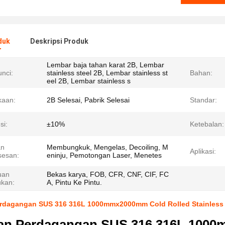
duk
Deskripsi Produk
Lembar baja tahan karat 2B, Lembar
nci:
stainless steel 2B, Lembar stainless st
Bahan:
eel 2B, Lembar stainless s
kaan:
2B Selesai, Pabrik Selesai
Standar:
si:
±10%
Ketebalan:
an
Membungkuk, Mengelas, Decoiling, M
Aplikasi:
esan:
eninju, Pemotongan Laser, Menetes
uan
Bekas karya, FOB, CFR, CNF, CIF, FC
ukan:
A, Pintu Ke Pintu.
rdagangan SUS 316 316L 1000mmx2000mm Cold Rolled Stainless St
an Perdagangan SUS 316 316L 100