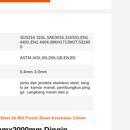
SUS316 316L,SAE3016,316S31,EN1.
4401,EN1.4404,08KH1713M2T,S3160
0
ASTM,AISI,JIN,DIN,GB,EN,BS
0,4mm-3,0mm
pintu dan jendela stainless steel, tang
ki air, kamar mandi, pembungkus ping
gir, cangkang mesin dan p
eel 2b Mill Finish Sheet Ketebalan 2,0mm
0mmx2000mm Dingin