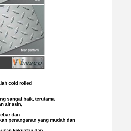
ah cold rolled
ang sangat baik, terutama
 air asin,
ebar dan
inkan penanganan yang mudah dan
erikan kekuatan dan