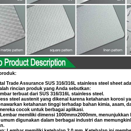
produk:
l Trade Assurance SUS 316/316L stainless steel sheet adal
alah rincian produk yang Anda sebutkan:
mbar terbuat dari SUS 316/316L stainless steel.
nless steel austenit yang dikenal karena ketahanan korosi y
awarkan ketahanan tinggi terhadap bahan kimia, asam, dan
ereka cocok untuk berbagai aplikasi.
 Lembar memiliki dimensi 1000mmx2000mm, menunjukkan l
i umum digunakan dalam berbagai industri dan memungk
n.
an: Lembar memiliki ketebalan 2,0 mm. Ketebalan ini memb