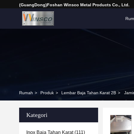
(GuangDong)Foshan Winsco Metal Products Co., Ltd.
Rum
Rumah
>
Produk
>
Lembar Baja Tahan Karat 2B
>
Jami
Kategori
Inox Baja Tahan Karat
(111)