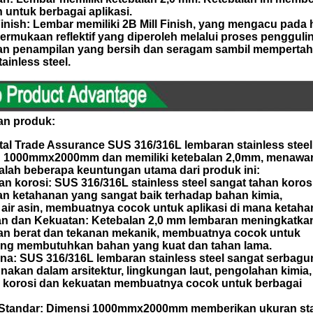
 untuk berbagai aplikasi.
 Finish: Lembar memiliki 2B Mill Finish, yang mengacu pada
permukaan reflektif yang diperoleh melalui proses pengguli
n penampilan yang bersih dan seragam sambil mempertah
stainless steel.
n produk:
l Trade Assurance SUS 316/316L lembaran stainless steel 
 1000mmx2000mm dan memiliki ketebalan 2,0mm, menawar
alah beberapa keuntungan utama dari produk ini:
an korosi: SUS 316/316L stainless steel sangat tahan korosi
n ketahanan yang sangat baik terhadap bahan kimia,
air asin, membuatnya cocok untuk aplikasi di mana ketaha
n dan Kekuatan: Ketebalan 2,0 mm lembaran meningkatka
an berat dan tekanan mekanik, membuatnya cocok untuk
yang membutuhkan bahan yang kuat dan tahan lama.
una: SUS 316/316L lembaran stainless steel sangat serbag
nakan dalam arsitektur, lingkungan laut, pengolahan kimia,
 korosi dan kekuatan membuatnya cocok untuk berbagai
 Standar: Dimensi 1000mmx2000mm memberikan ukuran st