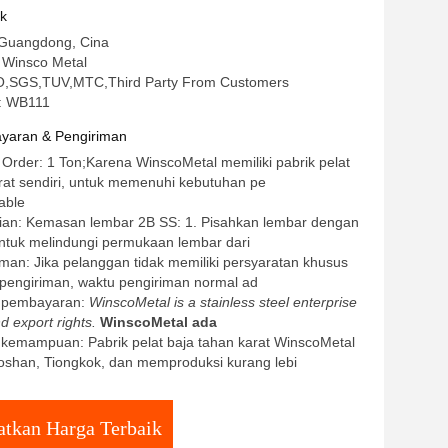
sh Sheet Ketebalan 2,0mm
uk
 Guangdong, Cina
Winsco Metal
 ISO,SGS,TUV,MTC,Third Party From Customers
: WB111
yaran & Pengiriman
 Order: 1 Ton;Karena WinscoMetal memiliki pabrik pelat
rat sendiri, untuk memenuhi kebutuhan pe
able
ian: Kemasan lembar 2B SS: 1. Pisahkan lembar dengan
untuk melindungi permukaan lembar dari
man: Jika pelanggan tidak memiliki persyaratan khusus
 pengiriman, waktu pengiriman normal ad
t pembayaran:
WinscoMetal is a stainless steel enterprise
d export rights.
WinscoMetal ada
kemampuan: Pabrik pelat baja tahan karat WinscoMetal
Foshan, Tiongkok, dan memproduksi kurang lebi
tkan Harga Terbaik