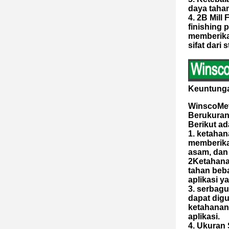
daya tahan
4. 2B Mill
finishing 
memberika
sifat dari 
Keuntunga
WinscoMeta
Berukuran
Berikut ad
1. ketahan
memberika
asam, dan 
2Ketahana
tahan beb
aplikasi 
3. serbag
dapat digu
ketahanan
aplikasi.
4. Ukuran