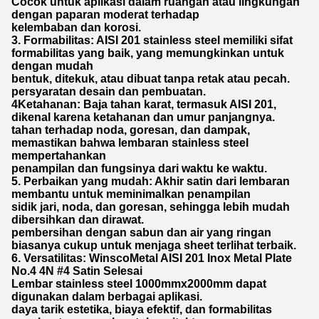
Cocok untuk aplikasi dalam ruangan atau lingkungan
dengan paparan moderat terhadap
kelembaban dan korosi.
3. Formabilitas: AISI 201 stainless steel memiliki sifat
formabilitas yang baik, yang memungkinkan untuk
dengan mudah
bentuk, ditekuk, atau dibuat tanpa retak atau pecah.
persyaratan desain dan pembuatan.
4Ketahanan: Baja tahan karat, termasuk AISI 201,
dikenal karena ketahanan dan umur panjangnya.
tahan terhadap noda, goresan, dan dampak,
memastikan bahwa lembaran stainless steel
mempertahankan
penampilan dan fungsinya dari waktu ke waktu.
5. Perbaikan yang mudah: Akhir satin dari lembaran
membantu untuk meminimalkan penampilan
sidik jari, noda, dan goresan, sehingga lebih mudah
dibersihkan dan dirawat.
pembersihan dengan sabun dan air yang ringan
biasanya cukup untuk menjaga sheet terlihat terbaik.
6. Versatilitas: WinscoMetal AISI 201 Inox Metal Plate
No.4 4N #4 Satin Selesai
Lembar stainless steel 1000mmx2000mm dapat
digunakan dalam berbagai aplikasi.
daya tarik estetika, biaya efektif, dan formabilitas