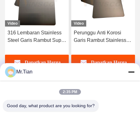
Video
Video
Perunggu Anti Korosi
Satin Red Copper Hairline
Garis Rambut Stainless
Stainless Steel Sheet 316l
Steel AISI 201 304 316
Selesai AFP Hias Gaya
Lembar
Baru
Dapatkan Harga
Dapatkan Harga
Mr.Tian
Terbaik
Terbaik
2:35 PM
Good day, what product are you looking for?
(GuangDong)Foshan Winsco Metal Products
Co., Ltd.
info@winscometal.com