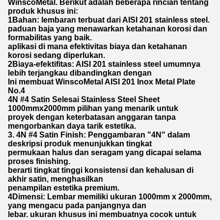
WinscoMetal. Berikut adalah beberapa rincian tentang
produk khusus ini:
1Bahan: lembaran terbuat dari AISI 201 stainless steel.
paduan baja yang menawarkan ketahanan korosi dan
formabilitas yang baik.
aplikasi di mana efektivitas biaya dan ketahanan
korosi sedang diperlukan.
2Biaya-efektifitas: AISI 201 stainless steel umumnya
lebih terjangkau dibandingkan dengan
Ini membuat WinscoMetal AISI 201 Inox Metal Plate
No.4
4N #4 Satin Selesai Stainless Steel Sheet
1000mmx2000mm pilihan yang menarik untuk
proyek dengan keterbatasan anggaran tanpa
mengorbankan daya tarik estetika.
3. 4N #4 Satin Finish: Penggambaran "4N" dalam
deskripsi produk menunjukkan tingkat
permukaan halus dan seragam yang dicapai selama
proses finishing.
berarti tingkat tinggi konsistensi dan kehalusan di
akhir satin, menghasilkan
penampilan estetika premium.
4Dimensi: Lembar memiliki ukuran 1000mm x 2000mm,
yang mengacu pada panjangnya dan
lebar. ukuran khusus ini membuatnya cocok untuk