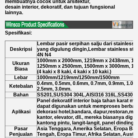
membuatnya cocok untuk arsitektur,
desain interior, dekoratif, dan tujuan fungsional
lainnya.
Spesifikasi:
Lembar pasir serpihan salju dari stainless 
Deskripsi
yang digulung dingin,Lembar stainless stee
4N N4
1000mm x 2000mm, 1219mm x 2438mm, 12
Ukuran
1250mm x 2500mm, 1500mm x 3000mm, 15
Biasa
(4 kaki x 8 kaki, 4 kaki x 10 kaki.)
Lebar
1000mm/1219mm/1250mm/1500mm
0.4mm, 0.5mm, 0.6mm, 0.7mm, 0.9mm, 1.0m
Ketebalan
2.5mm, 3.0mm.
Bahan
SS201,SUS304 304L,AISI316 316L,SS430.
Panel dekoratif interior baja tahan karat 
dapat digunakan untuk memproses berbag
Aplikasi
dekorasi hotel,bandara, dapur,restoran,ma
kantor, elevator, dll., mereka biasanya dig
kantong pintu, langit-langit, panel dinding, d
Pasar
Asia Tenggara, Amerika Selatan, Eropa Bara
Penjualan
Tengah, Eropa Timur, Afrika Selatan, Australi