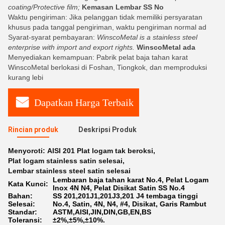
coating/Protective film;
Kemasan Lembar SS No
Waktu pengiriman: Jika pelanggan tidak memiliki persyaratan
khusus pada tanggal pengiriman, waktu pengiriman normal ad
Syarat-syarat pembayaran:
WinscoMetal is a stainless steel
enterprise with import and export rights.
WinscoMetal ada
Menyediakan kemampuan: Pabrik pelat baja tahan karat
WinscoMetal berlokasi di Foshan, Tiongkok, dan memproduksi
kurang lebi
Dapatkan Harga Terbaik
Rincian produk
Deskripsi Produk
Menyoroti:
AISI 201 Plat logam tak beroksi
,
Plat logam stainless satin selesai
,
Lembar stainless steel satin selesai
Lembaran baja tahan karat No.4, Pelat Logam
Kata Kunci:
Inox 4N N4, Pelat Disikat Satin SS No.4
Bahan:
SS 201,201J1,201J3,201 J4 tembaga tinggi
Selesai:
No.4, Satin, 4N, N4, #4, Disikat, Garis Rambut
Standar:
ASTM,AISI,JIN,DIN,GB,EN,BS
Toleransi:
±2%,±5%,±10%.