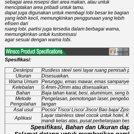
sebagai area resepsi dari area makan, atau untuk
menciptakan area pribadi untuk tamu.
dapat juga digunakan untuk membagi lobi besar ke bagian
yang lebih kecil, memungkinkan penggunaan yang lebih
efisien dari
ruang lobi. partisi juga tersedia dalam berbagai warna,
memungkinkan untuk kustomisasi
agar sesuai dengan warna lobi.
Spesifikasi:
Deskripsi
Rustless steel seni layar ruang pemisah par
Ukuran
Disesuaikan.
Warna Umum
Perunggu, emas mawar, emas sampanye, ema
Ketebalan
0.4mm-20mm atau disesuaikan.
Bahan
Baja tahan karat, besi, aluminium, seng baj
Metode
Pengelasan, pemotongan laser, pengeboran
Pengolahan
tangan
Asal usul
Pocso/ Tisco/ Lisco/ Jisco/ Bao baja/ Zpss/ d
Layar stainless steel cocok untuk hotel, KTV
Aplikasi
mandi kelas atas, pusat perbelanjaan besar, 
Spesifikasi, Bahan dan Ukuran dapa
Selamat datang untuk memberikan gamba