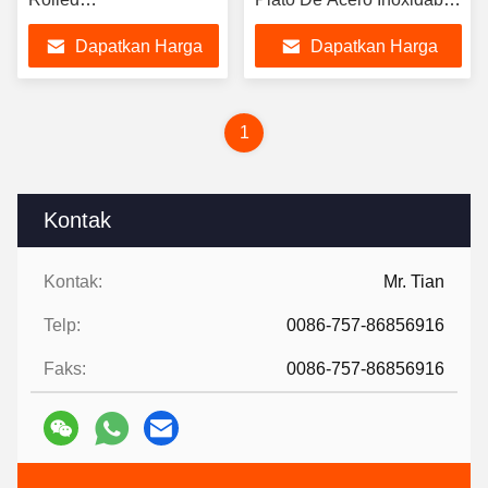
1220mmx2440mm
Untuk Industri
Dapatkan Harga
Dapatkan Harga
Untuk Memotong Bentuk
Apapun
Terbaik
Terbaik
1
Kontak
Kontak:
Mr. Tian
Telp:
0086-757-86856916
Faks:
0086-757-86856916