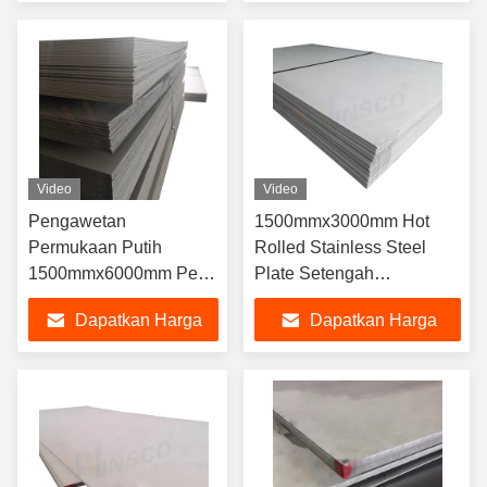
Terbaik
Terbaik
Video
Video
Pengawetan
1500mmx3000mm Hot
Permukaan Putih
Rolled Stainless Steel
1500mmx6000mm Pelat
Plate Setengah
Canai Panas Stainless
Kekerasan Untuk
Dapatkan Harga
Dapatkan Harga
Steel
Pemrosesan Kabinet
Chassis
Terbaik
Terbaik