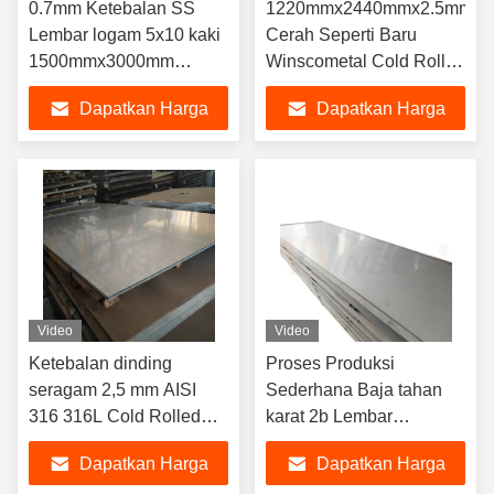
0.7mm Ketebalan SS
1220mmx2440mmx2.5mm
Lembar logam 5x10 kaki
Cerah Seperti Baru
1500mmx3000mm
Winscometal Cold Rolled
Lembar stainless steel
Stainless Steel 4ftx8ft 2b
Dapatkan Harga
Dapatkan Harga
316 316L Jaminan bahan
Lembar Selesai
Terbaik
Terbaik
Video
Video
Ketebalan dinding
Proses Produksi
seragam 2,5 mm AISI
Sederhana Baja tahan
316 316L Cold Rolled
karat 2b Lembar
1000mmx2000mm
permukaan 304 304l
Dapatkan Harga
Dapatkan Harga
Lembar stainless steel 2b
Kelas