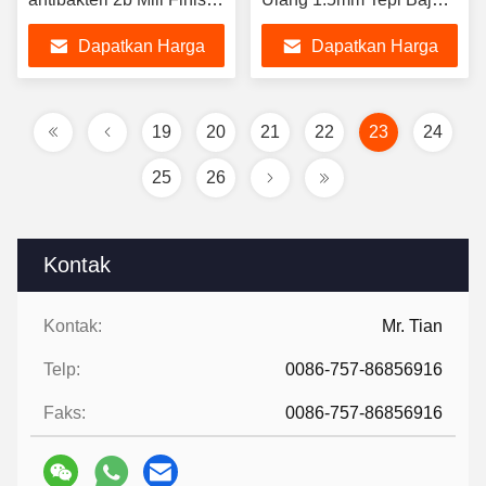
Stainless Steel Cold
Resipi 2B Selesai
Dapatkan Harga
Dapatkan Harga
Rolled Sheet
Lembar Mill Edge
1000mmx200mm
1250mmx2500mm
Terbaik
Terbaik
19
20
21
22
23
24
25
26
Kontak
Kontak:
Mr. Tian
Telp:
0086-757-86856916
Faks:
0086-757-86856916