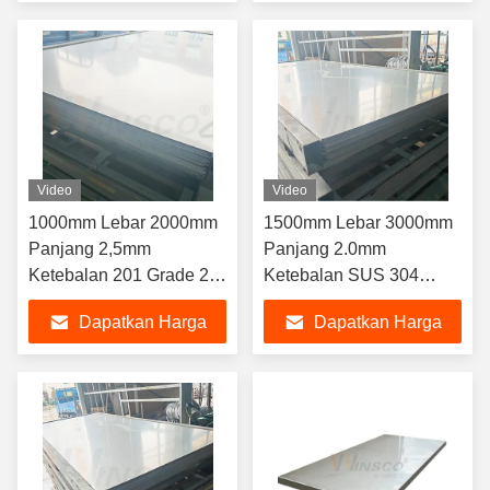
Permukaan
1000mmx2000mmx2.5mm
Terbaik
Terbaik
Digulung dingin
Video
Video
1000mm Lebar 2000mm
1500mm Lebar 3000mm
Panjang 2,5mm
Panjang 2.0mm
Ketebalan 201 Grade 2b
Ketebalan SUS 304
Mill Surface Cold Rolled
304L Cold Rolled 2b Mill
Dapatkan Harga
Dapatkan Harga
Stainless Steel Metal
Surface Sheet stainless
Sheet
steel
Terbaik
Terbaik