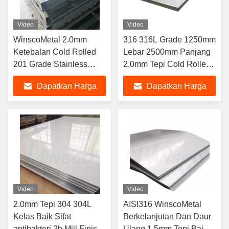
Video
Video
WinscoMetal 2.0mm
316 316L Grade 1250mm
Ketebalan Cold Rolled
Lebar 2500mm Panjang
201 Grade Stainless
2,0mm Tepi Cold Rolled
Steel Metal Sheet 2b Mill
Mill Edge Stainless Steel
Dapatkan Harga
Dapatkan Harga
Finish 1500mmx3000mm
2b Lembar Selesai
Terbaik
Terbaik
Video
Video
2.0mm Tepi 304 304L
AISI316 WinscoMetal
Kelas Baik Sifat
Berkelanjutan Dan Daur
antibakteri 2b Mill Finish
Ulang 1.5mm Tepi Baja